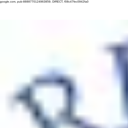
google.com, pub-8888770124963859, DIRECT, f08c47fec0942fa0