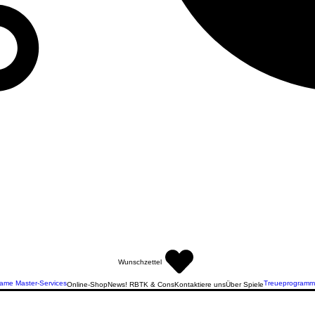
Wunschzettel
ame Master-Services
Treueprogramm
Online-Shop
News! RBTK & Cons
Kontaktiere uns
Über Spiele