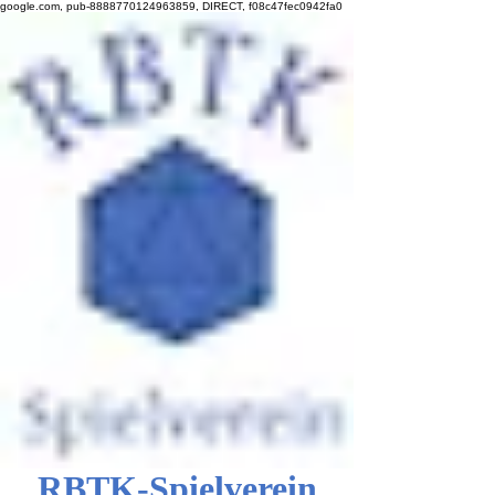
google.com, pub-8888770124963859, DIRECT, f08c47fec0942fa0
RBTK-Spielverein