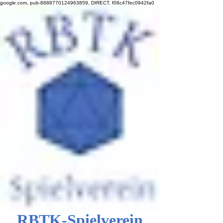
google.com, pub-8888770124963859, DIRECT, f08c47fec0942fa0
RBTK-Spielverein