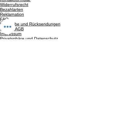
Widerrufsrecht
Bezahlarten
Reklamation
FAQ
Rückgabe und Rücksendungen
Unsere AGB
Impressum
Privatsphäre und Datenschutz
Barrierefreiheitserklärung
Suchergebnise
Vertrag widerrufen