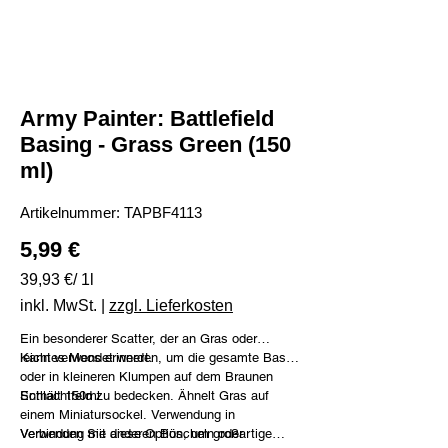
Army Painter: Battlefield
Basing - Grass Green (150
ml)
Artikelnummer:
Artikelnummer:
TAPBF4113
TAPBF4113
Preis
5,99 €
39,93 €
39,93 €/ 1l
pro
1
inkl. MwSt.
|
zzgl. Lieferkosten
Liter
Ein besonderer Scatter, der an Gras oder
leichtes Moos erinnert.
Kann verwendet werden, um die gesamte Basis
oder in kleineren Klumpen auf dem Braunen
Schlachtfeld zu bedecken. Ähnelt Gras auf
Enthält 150ml.
einem Miniatursockel. Verwendung in
Verbindung mit anderen Büscheln oder
Verwenden Sie diese Option, um großartige