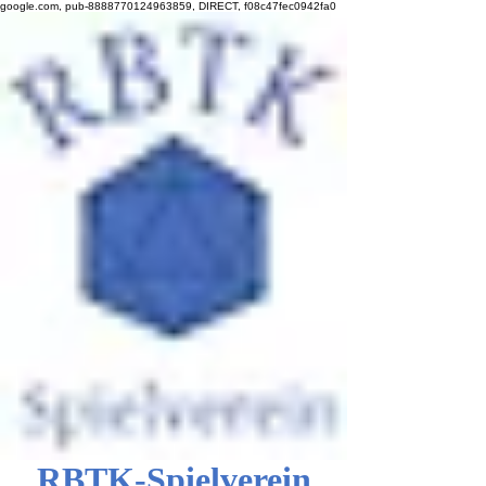
google.com, pub-8888770124963859, DIRECT, f08c47fec0942fa0
RBTK-Spielverein