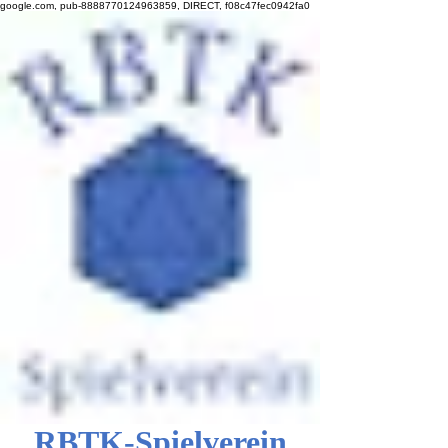
google.com, pub-8888770124963859, DIRECT, f08c47fec0942fa0
RBTK-Spielverein