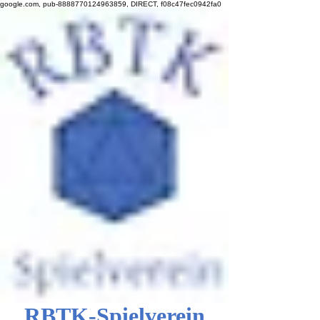
google.com, pub-8888770124963859, DIRECT, f08c47fec0942fa0
RBTK-Spielverein