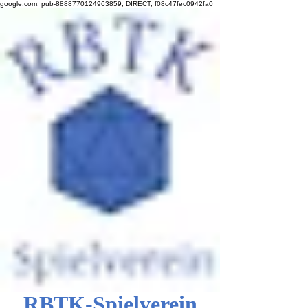
google.com, pub-8888770124963859, DIRECT, f08c47fec0942fa0
RBTK-Spielverein