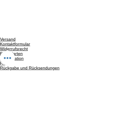
Versand
Kontaktformular
Widerrufsrecht
Bezahlarten
Reklamation
FAQ
Rückgabe und Rücksendungen
Unsere AGB
Impressum
Privatsphäre und Datenschutz
Barrierefreiheitserklärung
Suchergebnise
Vertrag widerrufen