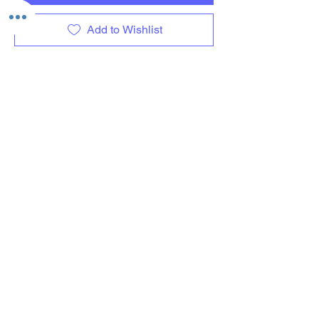
Add to Wishlist
Ladevorgang läuft...
Versand
Kontaktformular
Widerrufsrecht
Bezahlarten
Reklamation
FAQ
Rückgabe und Rücksendungen
Unsere AGB
Impressum
Privatsphäre und Datenschutz
Barrierefreiheitserklärung
Suchergebnise