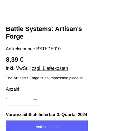
Battle Systems: Artisan’s
Forge
Artikelnummer:
Artikelnummer:
BSTFDE010
BSTFDE010
Preis
8,39 €
inkl. MwSt.
|
zzgl. Lieferkosten
The Artisan’s Forge is an impressive piece of
terrain incorporating a furnace, crucible and
Anzahl
casting equipment, and makes a great
centrepiece to a more industrial area of your
dungeon. If combined with the Mine, an
example quest objective could be to extract
some precious metal and bring it to the forge to
Voraussichtlich lieferbar 3. Quartal 2024
craft new items mid-adventure!
Vorbestellung