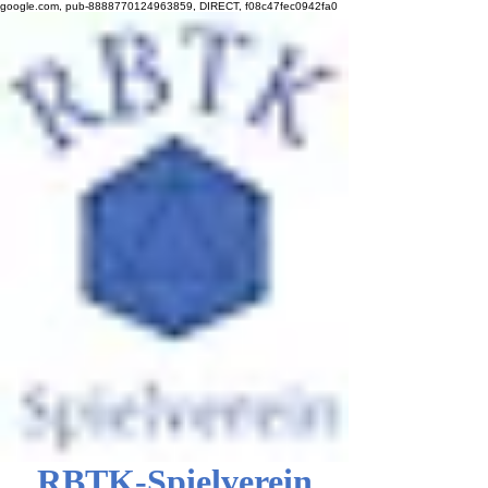
google.com, pub-8888770124963859, DIRECT, f08c47fec0942fa0
RBTK-Spielverein