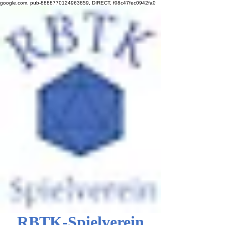
google.com, pub-8888770124963859, DIRECT, f08c47fec0942fa0
RBTK-Spielverein