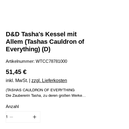
D&D Tasha's Kessel mit
Allem (Tashas Cauldron of
Everything) (D)
Artikelnummer:
Artikelnummer:
WTCC78781000
WTCC78781000
Preis
51,45 €
inkl. MwSt.
|
zzgl. Lieferkosten
(TASHAS CAULDRON OF EVERYTHING
Die Zaubererin Tasha, zu deren großen Werken
der Zauberspruch "Tashas fürchterlicher
Anzahl
Lachanfall" gehört, hat während ihrer illustren
Karriere als Abenteurerin einiges an wertvollem
Wissen gesammelt. Ihre Feinde wollen zwar
nicht, dass diese wohlbehüteten Geheimnisse
über das Multiversum verstreut werden, aber sie