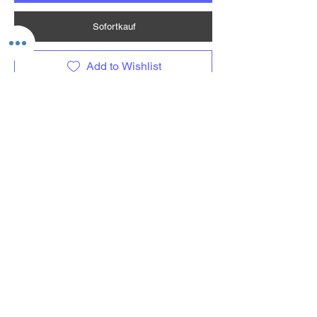
Sofortkauf
Add to Wishlist
Ladevorgang läuft...
Versand
Kontaktformular
Widerrufsrecht
Bezahlarten
Reklamation
FAQ
Rückgabe und Rücksendungen
Unsere AGB
Impressum
Privatsphäre und Datenschutz