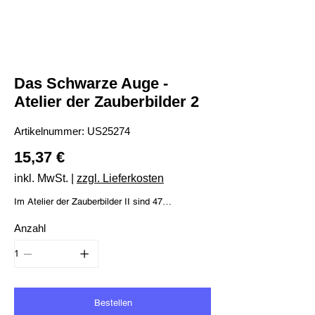
Das Schwarze Auge -
Atelier der Zauberbilder 2
Artikelnummer:
Artikelnummer:
US25274
US25274
Preis
15,37 €
inkl. MwSt.
|
zzgl. Lieferkosten
Im Atelier der Zauberbilder II sind 47
bezaubernde Motive zum Ausmalen aus der
Anzahl
Welt von Das Schwarze Auge enthalten. Dieses
Buch bietet Entspannung vom stressigen Alltag
für Erwachsene und ist ebenso ein idealer
kreativer Zeitvertreib für Kinder.
Bestellen