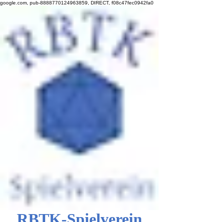
google.com, pub-8888770124963859, DIRECT, f08c47fec0942fa0
RBTK-Spielverein