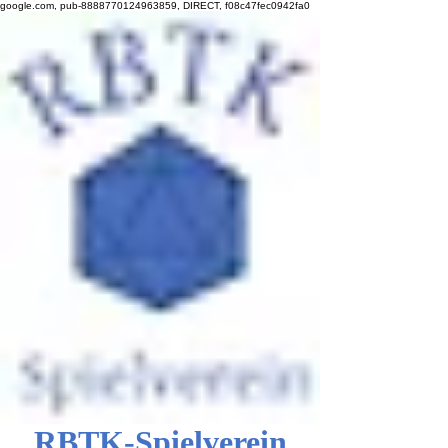
google.com, pub-8888770124963859, DIRECT, f08c47fec0942fa0
RBTK-Spielverein