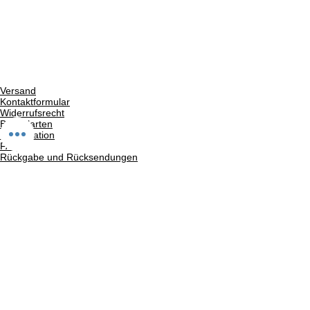
Versand
Kontaktformular
Widerrufsrecht
Bezahlarten
Reklamation
FAQ
Rückgabe und Rücksendungen
Unsere AGB
Impressum
Privatsphäre und Datenschutz
Barrierefreiheitserklärung
Suchergebnise
Vertrag widerrufen