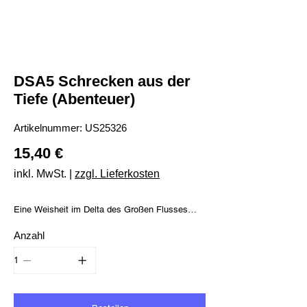
DSA5 Schrecken aus der
Tiefe (Abenteuer)
Artikelnummer:
Artikelnummer:
US25326
US25326
Preis
15,40 €
inkl. MwSt.
|
zzgl. Lieferkosten
Eine Weisheit im Delta des Großen Flusses
besagt: Wenn sich Nebel über die Gassen
Anzahl
Havenas legt, dann treten Geheimnisse zutage,
die nur enthüllt werden wollen, um noch größere
Geheimnisse zu verbergen.“
Die Helden werden von einer jungen Händlerin
gebeten, einer Schmugglerbande das Handwerk
zu legen. Schon bei diesem einfachen Auftrag