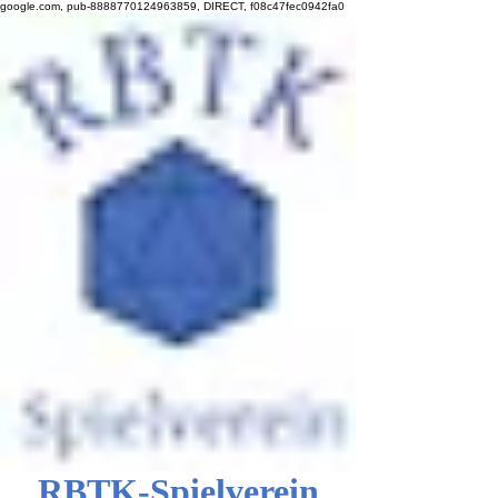
google.com, pub-8888770124963859, DIRECT, f08c47fec0942fa0
RBTK-Spielverein