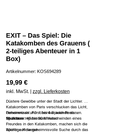
EXIT – Das Spiel: Die
Katakomben des Grauens (
2-teiliges Abenteuer in 1
Box)
Artikelnummer:
Artikelnummer:
KOS694289
KOS694289
Preis
19,99 €
inkl. MwSt.
|
zzgl. Lieferkosten
Düstere Gewölbe unter der Stadt der Lichter. Die
Katakomben von Paris verschlucken das Licht,
Geheimnisse und scheinbar auch Personen.
Personenzahl: Für 1 bis 4 Spielende ab
Nach dem mysteriösen Verschwinden eines
16 Jahren
Spieldauer: 45 bis 90 Minuten
Freundes in den Katakomben, machen sich die
Spieler auf die geheimnisvolle Suche durch das
Wichtige Hinweise