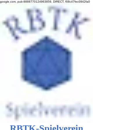
google.com, pub-8888770124963859, DIRECT, f08c47fec0942fa0
RBTK-Spielverein