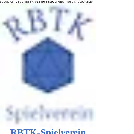
google.com, pub-8888770124963859, DIRECT, f08c47fec0942fa0
RBTK-Spielverein