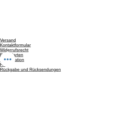
Versand
Kontaktformular
Widerrufsrecht
Bezahlarten
Reklamation
FAQ
Rückgabe und Rücksendungen
Unsere AGB
Impressum
Privatsphäre und Datenschutz
Barrierefreiheitserklärung
Suchergebnise
Vertrag widerrufen