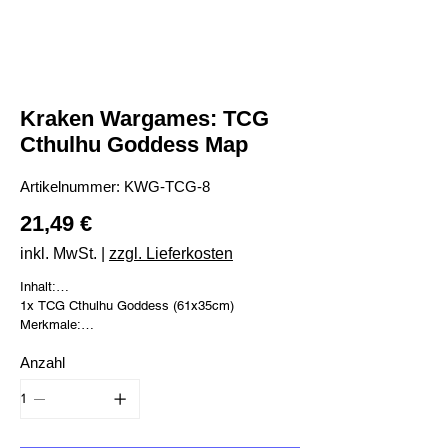
Kraken Wargames: TCG
Cthulhu Goddess Map
Artikelnummer:
Artikelnummer:
KWG-TCG-8
KWG-
TCG-
Preis
8
21,49 €
inkl. MwSt.
|
zzgl. Lieferkosten
Inhalt:
1x TCG Cthulhu Goddess (61x35cm)
Merkmale:
Größe: 61 x 35cm
Anzahl
Die Matten sind 2 mm dick und haben eine Anti-
Rutsch-Beschichtung auf der Rückseite
Die Aufbewahrung ist simpel, die Matten können
einfach gerollt werden, ohne die Form
anzunehmen