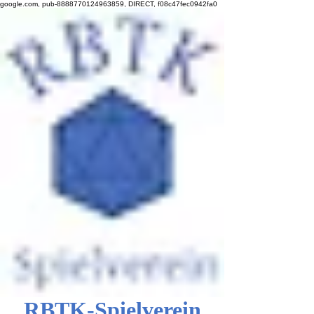
google.com, pub-8888770124963859, DIRECT, f08c47fec0942fa0
RBTK-Spielverein