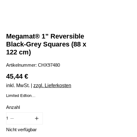
Megamat® 1” Reversible
Black-Grey Squares (88 x
122 cm)
Artikelnummer:
Artikelnummer:
CHX97480
CHX97480
Preis
45,44 €
inkl. MwSt.
|
zzgl. Lieferkosten
Limited Edtion
Beidseitig verwendbar mit Squares Felder.
Anzahl
Megamat™ (Mat Size: 34½” [88cm] x 48”
[122cm])
Nicht verfügbar