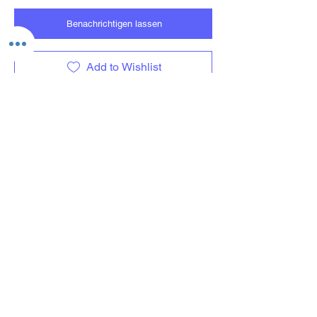
Benachrichtigen lassen
Add to Wishlist
Ladevorgang läuft...
Versand
Kontaktformular
Widerrufsrecht
Bezahlarten
Reklamation
FAQ
Rückgabe und Rücksendungen
Unsere AGB
Impressum
Privatsphäre und Datenschutz