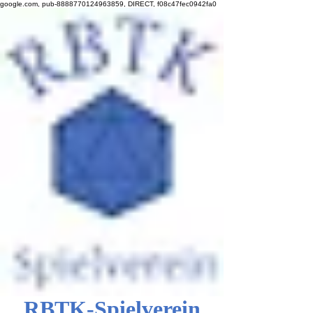
google.com, pub-8888770124963859, DIRECT, f08c47fec0942fa0
RBTK-Spielverein