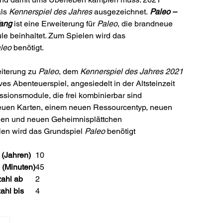
ls
Kennerspiel des Jahres
ausgezeichnet.
Paleo –
fang
ist eine Erweiterung für
Paleo
, die brandneue
e beinhaltet. Zum Spielen wird das
leo
benötigt.
iterung zu
Paleo
, dem
Kennerspiel des Jahres 2021
es Abenteuerspiel, angesiedelt in der Altsteinzeit
ssionsmodule, die frei kombinierbar sind
euen Karten, einem neuen Ressourcentyp, neuen
en und neuen Geheimnisplättchen
en wird das Grundspiel
Paleo
benötigt
 (Jahren)
10
 (Minuten)
45
zahl ab
2
ahl bis
4