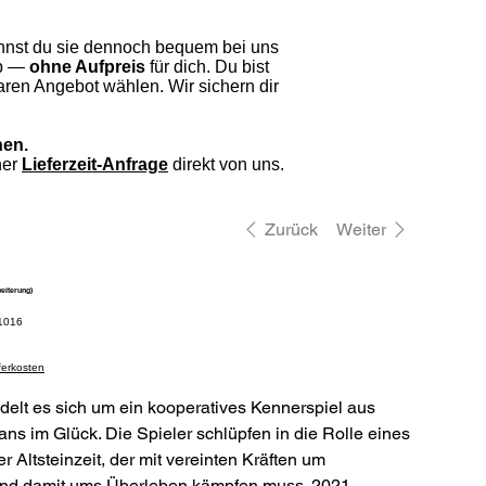
nnst du sie dennoch bequem bei uns
eb —
ohne Aufpreis
für dich. Du bist
ren Angebot wählen. Wir sichern dir
hen.
ner
Lieferzeit-Anfrage
direkt von uns.
Zurück
Weiter
eiterung)
elnummer:
1016
1016
eferkosten
elt es sich um ein kooperatives Kennerspiel aus
s im Glück. Die Spieler schlüpfen in die Rolle eines
 Altsteinzeit, der mit vereinten Kräften um
nd damit ums Überleben kämpfen muss. 2021