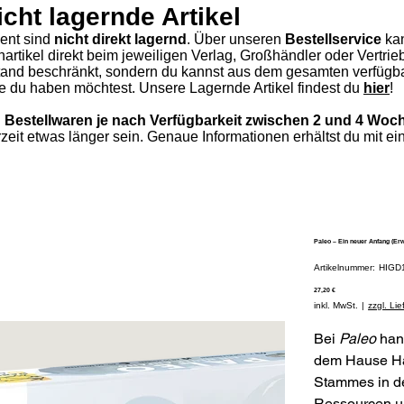
icht lagernde Artikel
ment sind
nicht direkt lagernd
. Über unseren
Bestellservice
ka
hartikel direkt beim jeweiligen Verlag, Großhändler oder Vertri
stand beschränkt, sondern du kannst aus dem gesamten verfügba
die du haben möchtest.
Unsere Lagernde Artikel findest du
hier
!​
von Bestellwaren je nach Verfügbarkeit zwischen 2 und 4 Woc
rzeit etwas länger sein. Genaue Informationen erhältst du mit ei
Paleo – Ein neuer Anfang (Erw
Artik
Artikelnummer:
HIGD
HIGD
Preis
27,20 €
inkl. MwSt.
|
zzgl. Li
Bei
Paleo
hand
dem Hause Han
Stammes in der
Ressourcen u