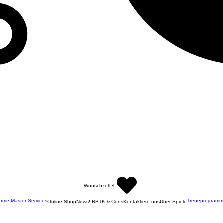
Wunschzettel
ame Master-Services
Treueprogramm
Online-Shop
News! RBTK & Cons
Kontaktiere uns
Über Spiele