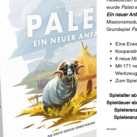
wurde
Paleo
a
Ein neuer An
Missionsmodul
Grundspiel
Pa
Eine Erwe
Kooperativ
6 neue Mi
Mit 171 n
Werkzeug
Zum Spiel
Spielalter ab
Spieldauer ab
Spieleran
Spieleranz
Anzahl