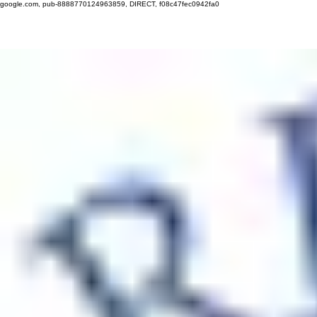
google.com, pub-8888770124963859, DIRECT, f08c47fec0942fa0