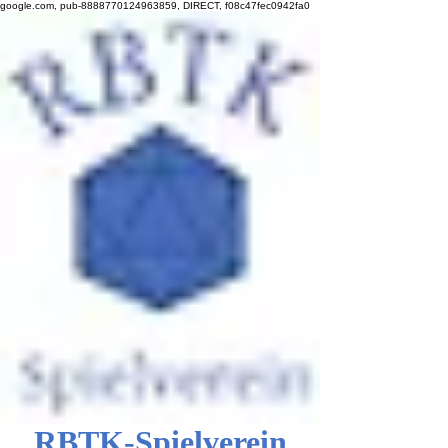
google.com, pub-8888770124963859, DIRECT, f08c47fec0942fa0
RBTK-Spielverein