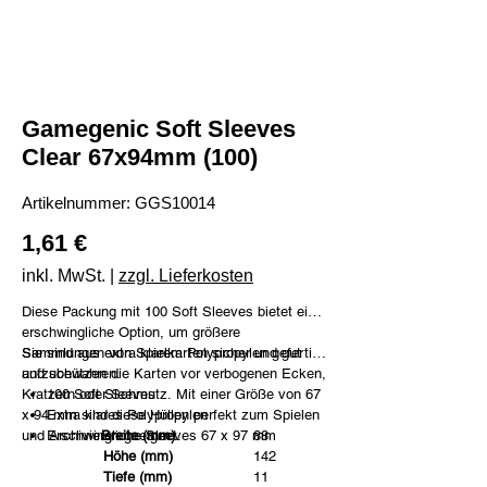
Gamegenic Soft Sleeves
Clear 67x94mm (100)
Artikelnummer:
Artikelnummer:
GGS10014
GGS10014
Preis
1,61 €
inkl. MwSt.
|
zzgl. Lieferkosten
Diese Packung mit 100 Soft Sleeves bietet eine
erschwingliche Option, um größere
Sammlungen von Spielkarten sicher und gut
Sie sind aus extra klarem Polypropylen gefertigt
aufzubewahren.
und schützen die Karten vor verbogenen Ecken,
Kratzern oder Schmutz. Mit einer Größe von 67
100 Soft Sleeves
x 94 mm sind diese Hüllen perfekt zum Spielen
Extra klares Polypropylen
und Archivieren geeignet.
Erschwingliche Sleeves 67 x 97 mm
Breite (mm)
88
Höhe (mm)
142
Tiefe (mm)
11