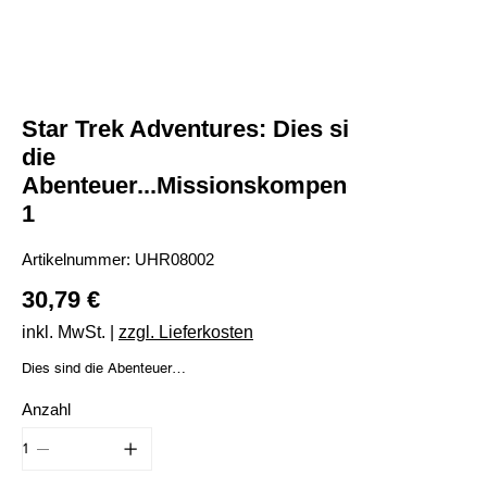
Star Trek Adventures: Dies sind
die
Abenteuer...Missionskompendium
1
Artikelnummer:
Artikelnummer:
UHR08002
UHR08002
Preis
30,79 €
inkl. MwSt.
|
zzgl. Lieferkosten
Dies sind die Abenteuer
Missionskompendium Band 1
Anzahl
Der Weltraum, unendliche Weiten