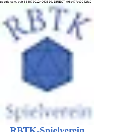
google.com, pub-8888770124963859, DIRECT, f08c47fec0942fa0
RBTK-Spielverein