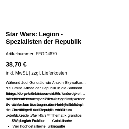
Star Wars: Legion -
Spezialisten der Republik
Artikelnummer:
Artikelnummer:
FFGD4670
FFGD4670
Preis
38,70 €
inkl. MwSt.
|
zzgl. Lieferkosten
Während Jedi-Generäle wie Anakin Skywalker
die Große Armee der Republik in die Schlacht
führen, sorgen Klontruppen dafür, dass die
Einige Klone kombinieren die Waffenfertigkeit
Kämpfe mit maximaler Effizienz geführt werden.
mit einer weiteren speziellen Ausbildung in
Bereichen wie Kommunikation und Technik, um
Einfacher Einstieg in das Hobby „Tabletop“
die Operationen der Republik vor Ort zu
Unzählige Erweiterungen erhältlich
unterstützen.
Packende
Star Wars™
Thematik grandios
SW: Legion Fraktion
umgesetzt
Galaktische
Vier hochdetaillierte, unbemalte
Republik