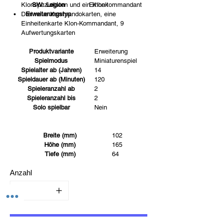
Klonspezialisten und ein Klonkommandant
SW: Legion
Einheit
Drei neue Kommandokarten, eine
Erweiterungstyp
Einheitenkarte Klon-Kommandant, 9
Aufwertungskarten
Produktvariante
Erweiterung
Spielmodus
Miniaturenspiel
Spielalter ab (Jahren)
14
Spieldauer ab (Minuten)
120
Spieleranzahl ab
2
Spieleranzahl bis
2
Solo spielbar
Nein
Breite (mm)
102
Höhe (mm)
165
Tiefe (mm)
64
Anzahl