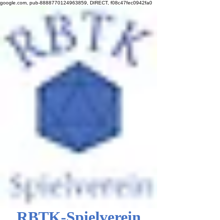
google.com, pub-8888770124963859, DIRECT, f08c47fec0942fa0
RBTK-Spielverein