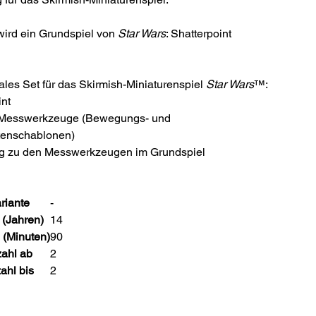
ird ein Grundspiel von
Star Wars
: Shatterpoint
uales Set für das Skirmish-Miniaturenspiel
Star Wars
™:
int
7 Messwerkzeuge (Bewegungs- und
tenschablonen)
g zu den Messwerkzeugen im Grundspiel
riante
-
 (Jahren)
14
 (Minuten)
90
zahl ab
2
ahl bis
2