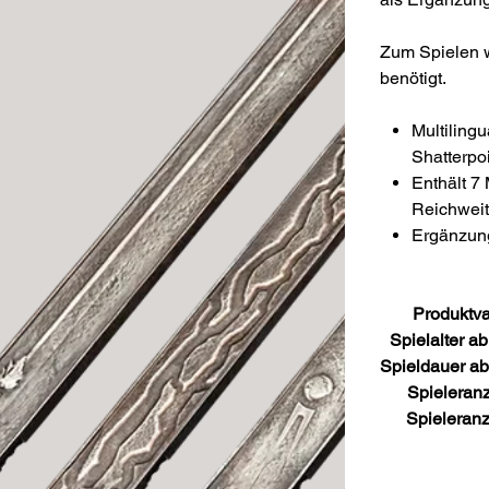
Zum Spielen w
benötigt.
Multiling
Shatterpo
Enthält 
Reichwei
Ergänzun
Produktva
Spielalter ab
Spieldauer ab
Spieleran
Spieleranz