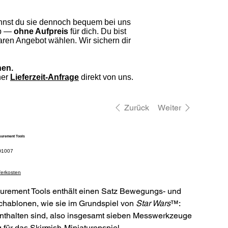
nnst du sie dennoch bequem bei uns
eb —
ohne Aufpreis
für dich. Du bist
ren Angebot wählen. Wir sichern dir
hen.
ner
Lieferzeit-Anfrage
direkt von uns.
Zurück
Weiter
asurement Tools
elnummer:
1007
1007
eferkosten
urement Tools enthält einen Satz Bewegungs- und
hablonen, wie sie im Grundspiel von
Star Wars
™:
enthalten sind, also insgesamt sieben Messwerkzeuge
 für das Skirmish-Miniaturenspiel.