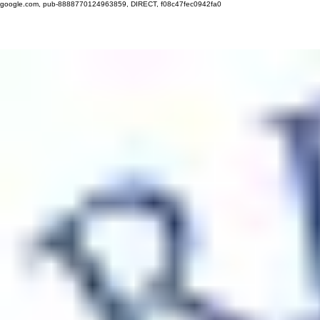
google.com, pub-8888770124963859, DIRECT, f08c47fec0942fa0