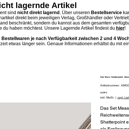
icht lagernde Artikel
ment sind
nicht direkt lagernd
. Über unseren
Bestellservice
ka
hartikel direkt beim jeweiligen Verlag, Großhändler oder Vertri
stand beschränkt, sondern du kannst aus dem gesamten verfügba
die du haben möchtest.
Unsere Lagernde Artikel findest du
hier
!​
von Bestellwaren je nach Verfügbarkeit zwischen 2 und 4 Woc
rzeit etwas länger sein. Genaue Informationen erhältst du mit ei
Star Wars: Shatterpoint - Me
Artik
Artikelnummer:
AMGD
AMGD
Preis
14,99 €
inkl. MwSt.
|
zzgl. Li
Das Set Meas
Reichweitensc
Shatterpoint 
als Ergänzung