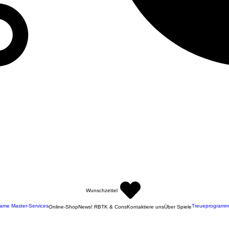
Wunschzettel
ame Master-Services
Treueprogramm
Online-Shop
News! RBTK & Cons
Kontaktiere uns
Über Spiele