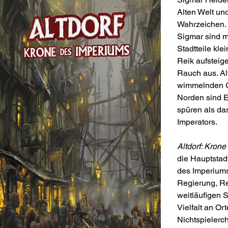
Alten Welt un
Wahrzeichen. 
Sigmar sind m
Stadtteile kl
Reik aufstei
Rauch aus. Alt
wimmelnden G
Norden sind E
spüren als da
Imperators.
Altdorf: Kron
die Hauptstad
des Imperiums
Regierung, Rel
weitläufigen S
Vielfalt an O
Nichtspielerch