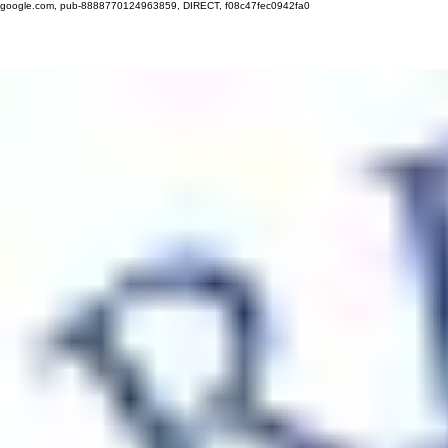
google.com, pub-8888770124963859, DIRECT, f08c47fec0942fa0