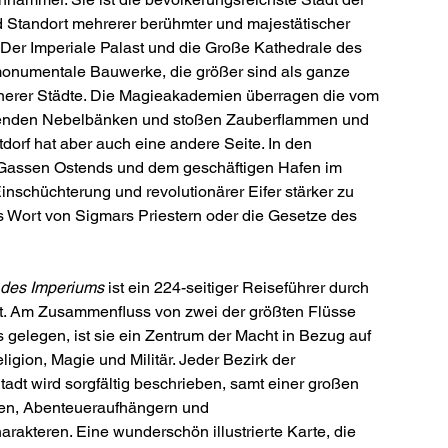
d Standort mehrerer berühmter und majestätischer
Der Imperiale Palast und die Große Kathedrale des
onumentale Bauwerke, die größer sind als ganze
einerer Städte. Die Magieakademien überragen die vom
genden Nebelbänken und stoßen Zauberflammen und
dorf hat aber auch eine andere Seite. In den
assen Ostends und dem geschäftigen Hafen im
inschüchterung und revolutionärer Eifer stärker zu
s Wort von Sigmars Priestern oder die Gesetze des
e des Imperiums
ist ein 224-seitiger Reiseführer durch
t. Am Zusammenfluss von zwei der größten Flüsse
 gelegen, ist sie ein Zentrum der Macht in Bezug auf
igion, Magie und Militär. Jeder Bezirk der
tadt wird sorgfältig beschrieben, samt einer großen
rten, Abenteueraufhängern und
arakteren. Eine wunderschön illustrierte Karte, die