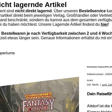
icht lagernde Artikel
ment sind
nicht direkt lagernd
. Über unseren
Bestellservice
ka
hartikel direkt beim jeweiligen Verlag, Großhändler oder Vertri
stand beschränkt, sondern du kannst aus dem gesamten verfügba
die du haben möchtest.
Unsere Lagernde Artikel findest du
hier
!​
von Bestellwaren je nach Verfügbarkeit zwischen 2 und 4 Woc
rzeit etwas länger sein. Genaue Informationen erhältst du mit ei
mperiums
Warhammer Fantasy-RPG: Altd
Artik
Artikelnummer:
US83
US83
Preis
51,45 €
inkl. MwSt.
|
zzgl. Li
Dein Reiseführ
Altdorf ist di
Sigmar Helden