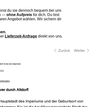
nnst du sie dennoch bequem bei uns
eb —
ohne Aufpreis
für dich. Du bist
ren Angebot wählen. Wir sichern dir
hen.
ner
Lieferzeit-Anfrage
direkt von uns.
Zurück
Weiter
orf: Krone des Imperiums
elnummer:
020
020
eferkosten
er durch Altdorf!
e Hauptstadt des Imperiums und der Geburtsort von
hammer. Sie ist die bevölkerungsreichste Stadt der