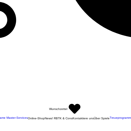
Wunschzettel
ame Master-Services
Treueprogramm
Online-Shop
News! RBTK & Cons
Kontaktiere uns
Über Spiele