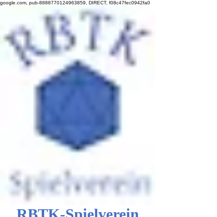
google.com, pub-8888770124963859, DIRECT, f08c47fec0942fa0
RBTK-Spielverein