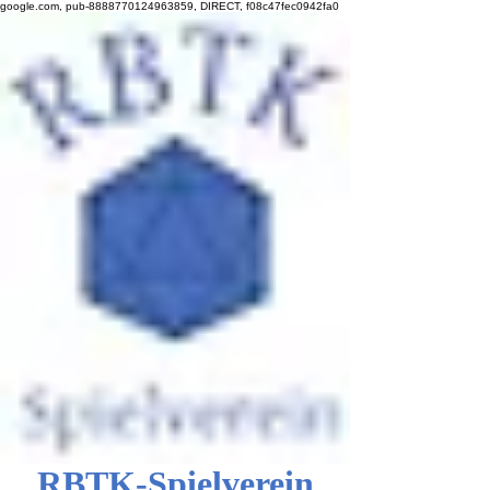
google.com, pub-8888770124963859, DIRECT, f08c47fec0942fa0
RBTK-Spielverein