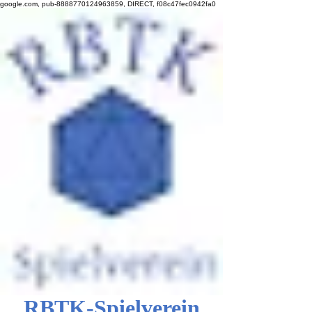
google.com, pub-8888770124963859, DIRECT, f08c47fec0942fa0
RBTK-Spielverein