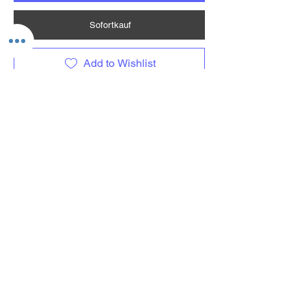
Sofortkauf
Add to Wishlist
Ladevorgang läuft...
Versand
Kontaktformular
Widerrufsrecht
Bezahlarten
Reklamation
FAQ
Rückgabe und Rücksendungen
Unsere AGB
Impressum
Privatsphäre und Datenschutz