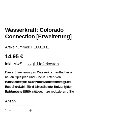
Wasserkraft: Colorado
Connection [Erweiterung]
Artikelnummer:
Artikelnummer:
FEU31031
FEU31031
Preis
14,95 €
inkl. MwSt.
|
zzgl. Lieferkosten
Diese Erweiterung zu Wasserkraft enthält einen
neuen Spielplan und 2 neue Arten von
Aktionsfeldern: Nutzt Produktionsstätten und
Das Grundspiel wird zum Spielen benötigt.
baut Brücken, um die Kosten zur Nutzung der
Personenzahl: Für 1 bis 4 Spielende ab 14
Produktionsstätten für euch zu reduzieren . Sie
Jahren
Spieldauer: 120 Minuten
ist zudem mit der Leeghwater Erweiterung
Anzahl
kombinierbar.