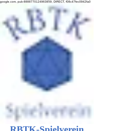
google.com, pub-8888770124963859, DIRECT, f08c47fec0942fa0
RBTK-Spielverein