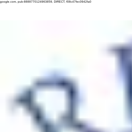
google.com, pub-8888770124963859, DIRECT, f08c47fec0942fa0