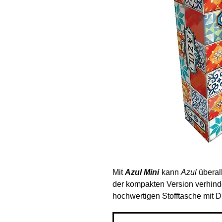
Mit
Azul Mini
kann
Azul
überall
der kompakten Version verhinde
hochwertigen Stofftasche mit 
Spielmaterial zum Mitnehmen v
sich nicht, somit kann das voll