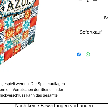
Be
Sofortkauf
 gespielt werden. Die Spielerauflagen
rn ein Verrutschen der Steine. In der
Druckverschluss kann das gesamte
erstaut werden. Die Regeln verändern
Noch keine Bewertungen vorhanden
ständige
Azul
-Erlebnis nun auch auf