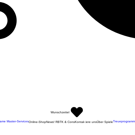
Wunschzettel
ame Master-Services
Treueprogramm
Online-Shop
News! RBTK & Cons
Kontaktiere uns
Über Spiele