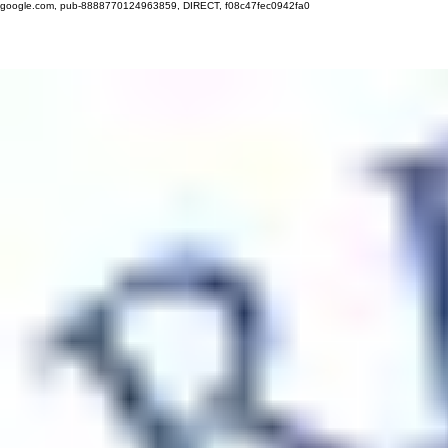
google.com, pub-8888770124963859, DIRECT, f08c47fec0942fa0