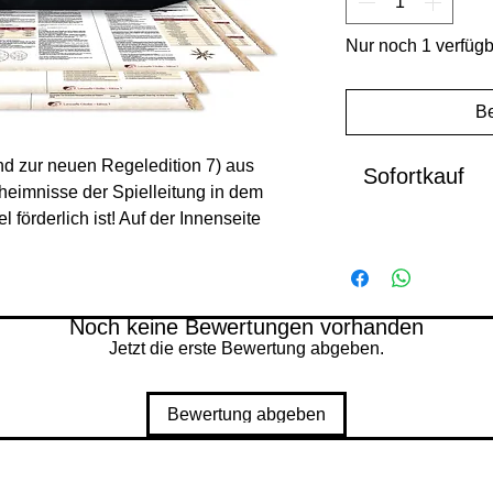
Nur noch 1 verfüg
Be
nd zur neuen Regeledition 7) aus
Sofortkauf
heimnisse der Spielleitung in dem
förderlich ist! Auf der Innenseite
chtigen Tabellen und Übersichten, die
er benötigt.
n – und natürlich vollfarbigen – Bögen
Noch keine Bewertungen vorhanden
Jetzt die erste Bewertung abgeben.
ff auf Regelzusammenfassungen
Bewertung abgeben