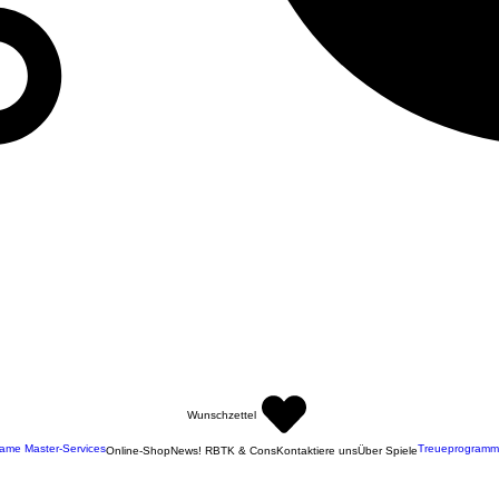
Wunschzettel
ame Master-Services
Treueprogramm
Online-Shop
News! RBTK & Cons
Kontaktiere uns
Über Spiele