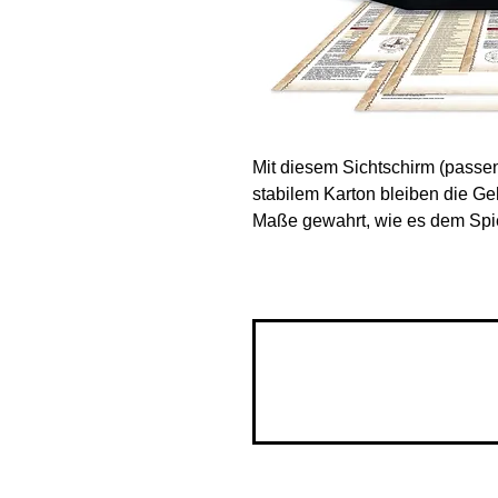
Mit diesem Sichtschirm (passe
stabilem Karton bleiben die Ge
Maße gewahrt, wie es dem Spiel 
befinden sich natürlich alle wi
die Spielleitung für die Abenteu
Die beiliegenden 8 beidseitige
erlauben den schnellen Zugri
während des laufenden Spiels!