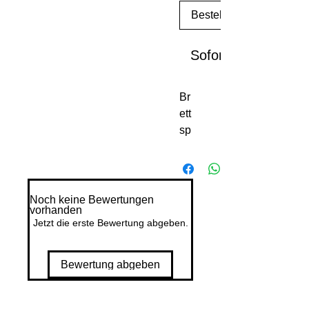
Bestellen
Sofortkauf
Br
ett
sp
iel
ka
rte
n
Noch keine Bewertungen
vorhanden
lei
Jetzt die erste Bewertung abgeben.
de
n
un
Bewertung abgeben
ter
hä