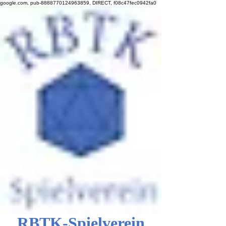
google.com, pub-8888770124963859, DIRECT, f08c47fec0942fa0
RBTK-Spielverein