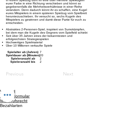
In eurem Spielzug dürft ihr eine oder mehrere Spielkugeln
eurer Farbe in eine Richtung verschieben und könnt so
gegebenenfalls die Mehrheitsverhältnisse in einer Reihe
verändern. Denn dadurch könnt ihr es schaffen, eine Kugel
eures Mitspielers in einem späteren Spielzug vom Spielbrett
herunterzuschieben. Ihr versucht so, sechs Kugeln des
Mitspielers zu gewinnen und damit diese Partie für euch zu
entscheiden.
Abstraktes 2-Personen-Spiel, inspiriert von Sumokämpfen,
bei dem man die Kugeln des Gegners vom Spielfeld schiebt
Seit über 35 Jahren eines der bekanntesten und
erfolgreichsten Strategiespielen
Hochwertiges Spielmaterial
Über 10 Millionen verkaufte Spiele
Spielalter ab (Jahren)
7
Spieldauer ab (Minuten)
20
Spieleranzahl ab
2
Spieleranzahl bis
2
Previous
Next
Versand
Kontaktformular
Widerrufsrecht
Bezahlarten
Reklamation
FAQ
Rückgabe und Rücksendungen
Unsere AGB
Impressum