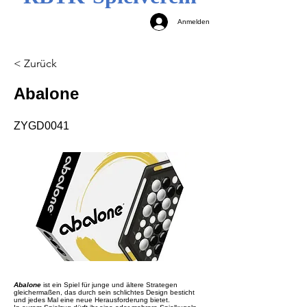
Anmelden
< Zurück
Abalone
ZYGD0041
Abalone
ist ein Spiel für junge und ältere Strategen
gleichermaßen, das durch sein schlichtes Design besticht
und jedes Mal eine neue Herausforderung bietet.