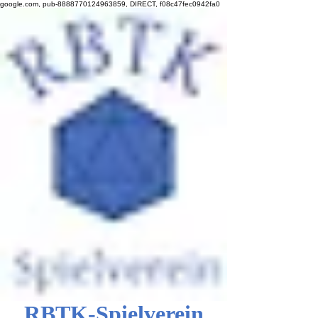
google.com, pub-8888770124963859, DIRECT, f08c47fec0942fa0
RBTK-Spielverein