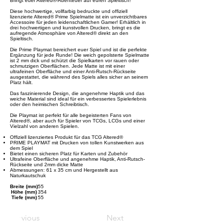
Bringt euer Altered®-Abenteuer auf euren Spieltisch!
Diese hochwertige, vollfarbig bedruckte und offiziell
lizenzierte Altered® Prime Spielmatte ist ein unverzichtbares
Accessoire für jeden leidenschaftlichen Gamer! Erhältlich in
drei hochwertigen und kunstvollen Drucken, bringt es die
aufregende Atmosphäre von Altered® direkt an den
Spieltisch.
Die Prime Playmat bereichert euer Spiel und ist die perfekte
Ergänzung für jede Runde! Die weich gepolsterte Spielmatte
ist 2 mm dick und schützt die Spielkarten vor rauen oder
schmutzigen Oberflächen. Jede Matte ist mit einer
ultrafeinen Oberfläche und einer Anti-Rutsch-Rückseite
ausgestattet, die während des Spiels alles sicher an seinem
Platz hält.
Das faszinierende Design, die angenehme Haptik und das
weiche Material sind ideal für ein verbessertes Spielerlebnis
oder den heimischen Schreibtisch.
Die Playmat ist perfekt für alle begeisterten Fans von
Altered®, aber auch für Spieler von TCGs, LCGs und einer
Vielzahl von anderen Spielen.
Offiziell lizenziertes Produkt für das TCG Altered®
PRIME PLAYMAT mit Drucken von tollen Kunstwerken aus
dem Spiel
Bietet einen sicheren Platz für Karten und Zubehör
Ultrafeine Oberfläche und angenehme Haptik, Anti-Rutsch-
Rückseite und 2mm dicke Matte
Abmessungen: 61 x 35 cm und Hergestellt aus
Naturkautschuk
Breite (mm)
55
Höhe (mm)
354
Tiefe (mm)
55
Previous
Next