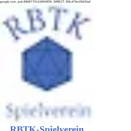
google.com, pub-8888770124963859, DIRECT, f08c47fec0942fa0
RBTK-Spielverein