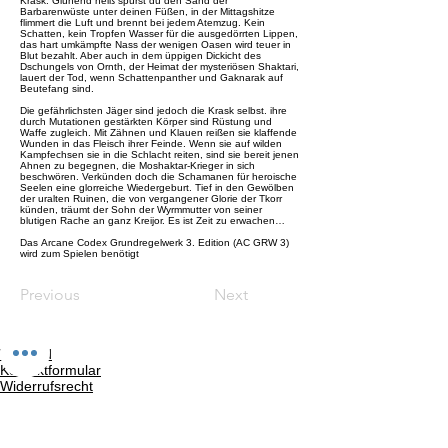
Krask. Glühend heiß spürst du den Sand der
Barbarenwüste unter deinen Füßen, in der Mittagshitze
flimmert die Luft und brennt bei jedem Atemzug. Kein
Schatten, kein Tropfen Wasser für die ausgedörrten Lippen,
das hart umkämpfte Nass der wenigen Oasen wird teuer in
Blut bezahlt. Aber auch in dem üppigen Dickicht des
Dschungels von Ornth, der Heimat der mysteriösen Shaktari,
lauert der Tod, wenn Schattenpanther und Gaknarak auf
Beutefang sind.
Die gefährlichsten Jäger sind jedoch die Krask selbst. ihre
durch Mutationen gestärkten Körper sind Rüstung und
Waffe zugleich. Mit Zähnen und Klauen reißen sie klaffende
Wunden in das Fleisch ihrer Feinde. Wenn sie auf wilden
Kampfechsen sie in die Schlacht reiten, sind sie bereit jenen
Ahnen zu begegnen, die Moshaktar-Krieger in sich
beschwören. Verkünden doch die Schamanen für heroische
Seelen eine glorreiche Wiedergeburt. Tief in den Gewölben
der uralten Ruinen, die von vergangener Glorie der Tkorr
künden, träumt der Sohn der Wyrmmutter von seiner
blutigen Rache an ganz Kreijor. Es ist Zeit zu erwachen…
Das Arcane Codex Grundregelwerk 3. Edition (AC GRW 3)
wird zum Spielen benötigt
Previous
Next
Versand
Kontaktformular
Widerrufsrecht
Bezahlarten
Reklamation
FAQ