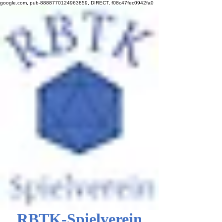
google.com, pub-8888770124963859, DIRECT, f08c47fec0942fa0
RBTK-Spielverein