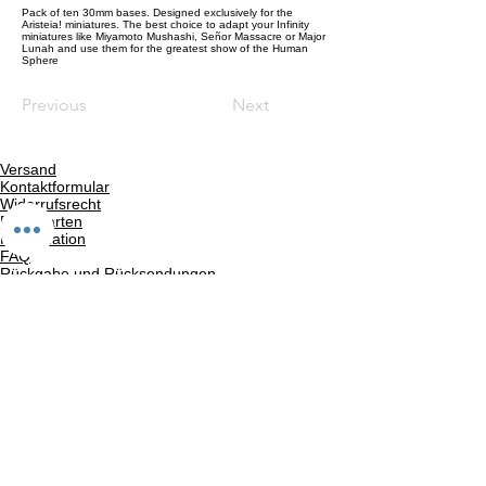
Pack of ten 30mm bases. Designed exclusively for the
Aristeia! miniatures. The best choice to adapt your Infinity
miniatures like Miyamoto Mushashi, Señor Massacre or Major
Lunah and use them for the greatest show of the Human
Sphere
Previous
Next
Versand
Kontaktformular
Widerrufsrecht
Bezahlarten
Reklamation
FAQ
Rückgabe und Rücksendungen
Unsere AGB
Impressum
Privatsphäre und Datenschutz
Barrierefreiheitserklärung
Suchergebnise
Vertrag widerrufen