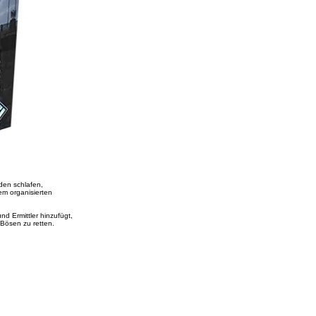
den schlafen,
em organisierten
d Ermittler hinzufügt,
 Bösen zu retten.