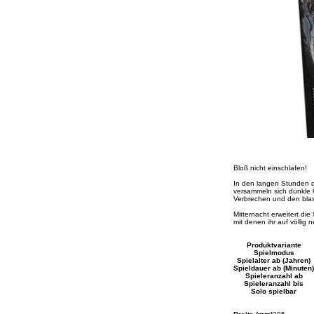
Bloß nicht einschlafen!
In den langen Stunden d
versammeln sich dunkle G
Verbrechen und den blas
Mitternacht erweitert di
mit denen ihr auf völli
Produktvariante
Spielmodus
Spielalter ab (Jahren)
Spieldauer ab (Minuten)
Spieleranzahl ab
Spieleranzahl bis
Solo spielbar