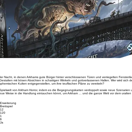
er Nacht, in denen Arkhams gute Bürger hinter verschlossenen Türen und verriegelten Fensterlä
estalten mit bösen Absichten in schattigen Winkeln und gottverlassenen Hallen. Wer wird sich d
phemischen Kulten entgegenstellen, um ihre teuflischen Pläne zu vereiteln?
e Spielwelt von Arkham Horror, indem es die Begegnungskarten verdoppelt sowie neue Szenarien un
g neue Weise in die Handlung eintauchen könnt, um Arkham … und die ganze Welt vor dem uralten
Erweiterung
Brettspiel
12
120
1
6
Ja