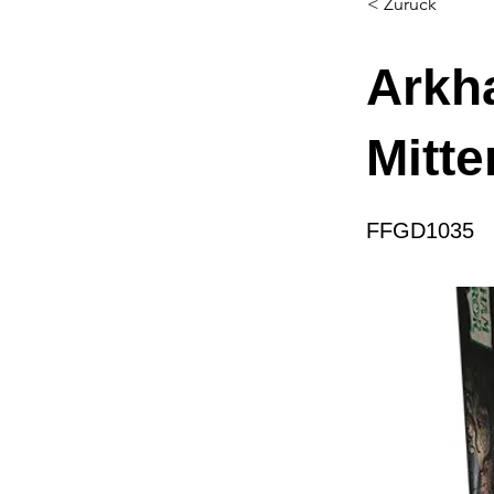
< Zurück
Arkha
Mitte
FFGD1035