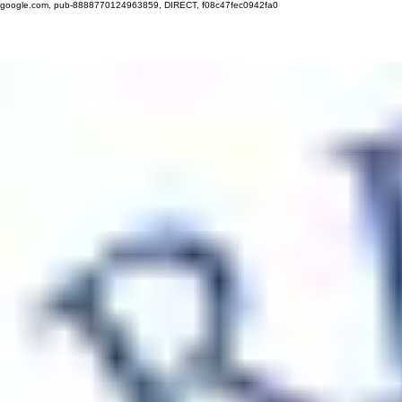
google.com, pub-8888770124963859, DIRECT, f08c47fec0942fa0