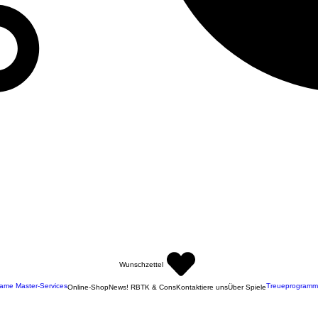
Wunschzettel
ame Master-Services
Treueprogramm
Online-Shop
News! RBTK & Cons
Kontaktiere uns
Über Spiele