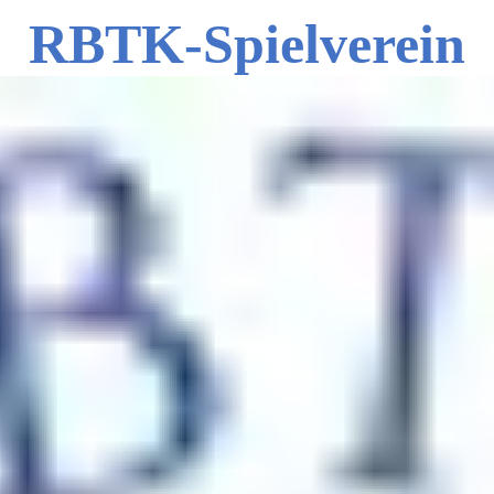
RBTK-Spielverein