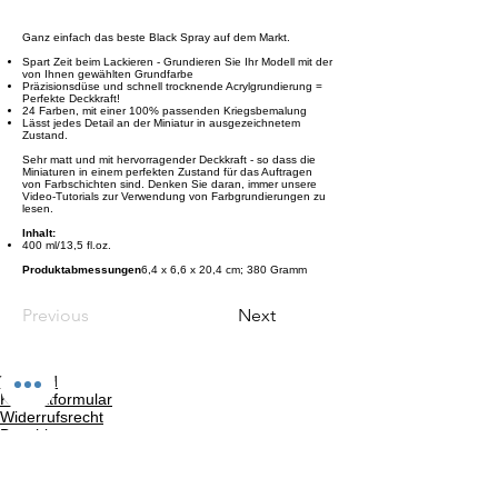
Ganz einfach das beste Black Spray auf dem Markt.
Spart Zeit beim Lackieren - Grundieren Sie Ihr Modell mit der
von Ihnen gewählten Grundfarbe
Präzisionsdüse und schnell trocknende Acrylgrundierung =
Perfekte Deckkraft!
24 Farben, mit einer 100% passenden Kriegsbemalung
Lässt jedes Detail an der Miniatur in ausgezeichnetem
Zustand.
Sehr matt und mit hervorragender Deckkraft - so dass die
Miniaturen in einem perfekten Zustand für das Auftragen
von Farbschichten sind. Denken Sie daran, immer unsere
Video-Tutorials zur Verwendung von Farbgrundierungen zu
lesen.
Inhalt:
400 ml/13,5 fl.oz.
Produktabmessungen
‎6,4 x 6,6 x 20,4 cm; 380 Gramm
Previous
Next
Versand
Kontaktformular
Widerrufsrecht
Bezahlarten
Reklamation
FAQ
Rückgabe und Rücksendungen