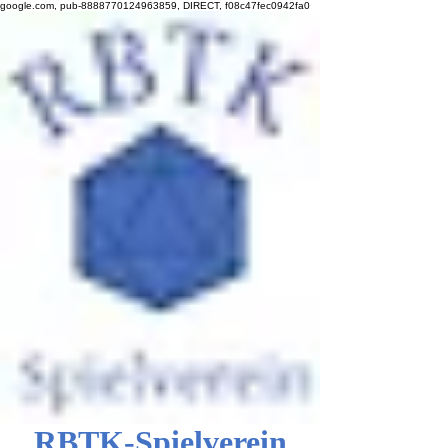
google.com, pub-8888770124963859, DIRECT, f08c47fec0942fa0
RBTK-Spielverein