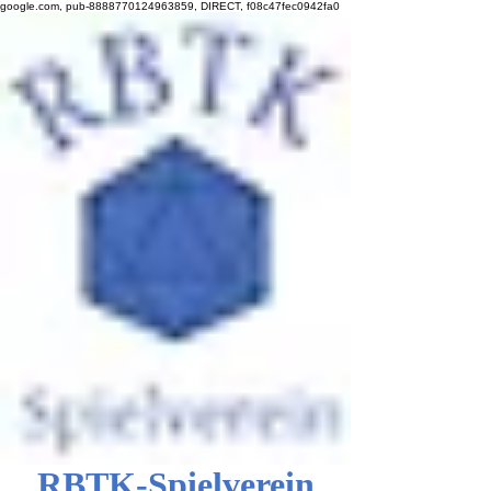
google.com, pub-8888770124963859, DIRECT, f08c47fec0942fa0
RBTK-Spielverein