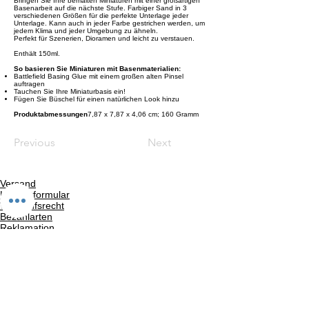
Bringen Sie Ihre bemalten Miniaturen mit einer großartigen
Basenarbeit auf die nächste Stufe. Farbiger Sand in 3
verschiedenen Größen für die perfekte Unterlage jeder
Unterlage. Kann auch in jeder Farbe gestrichen werden, um
jedem Klima und jeder Umgebung zu ähneln.
Perfekt für Szenerien, Dioramen und leicht zu verstauen.
Enthält 150ml.
So basieren Sie Miniaturen mit Basenmaterialien:
Battlefield Basing Glue mit einem großen alten Pinsel
auftragen
Tauchen Sie Ihre Miniaturbasis ein!
Fügen Sie Büschel für einen natürlichen Look hinzu
Produktabmessungen
‎7,87 x 7,87 x 4,06 cm; 160 Gramm
Previous
Next
Versand
Kontaktformular
Widerrufsrecht
Bezahlarten
Reklamation
FAQ
Rückgabe und Rücksendungen
Unsere AGB
Impressum
Privatsphäre und Datenschutz
Barrierefreiheitserklärung
Suchergebnise