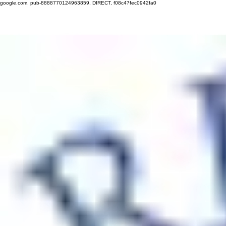
google.com, pub-8888770124963859, DIRECT, f08c47fec0942fa0