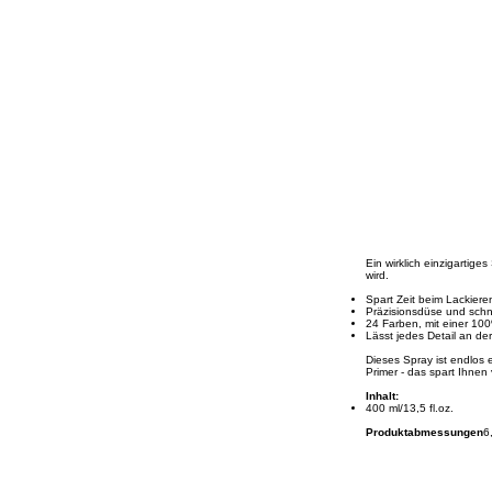
Ein wirklich einzigartig
wird.
Spart Zeit beim Lackiere
Präzisionsdüse und schne
24 Farben, mit einer 1
Lässt jedes Detail an de
Dieses Spray ist endlos 
Primer - das spart Ihnen v
Inhalt:
400 ml/13,5 fl.oz.
Produktabmessungen
‎