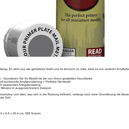
es Spray. Es sieht aus wie gehärteter Stahl und ist dennoch so matt, dass es von anderen Acrylfar
n - Grundieren Sie Ihr Modell mit der von Ihnen gewählten Grundfarbe
ll trocknende Acrylgrundierung = Perfekte Deckkraft!
00% passenden Kriegsbemalung
r Miniatur in ausgezeichnetem Zustand.
einsetzbar und alles, was sich in der Rüstung befindet, verlangt nach einer Grundierung mit dies
iel Zeit!
6,4 x 6,6 x 20,4 cm; 380 Gramm