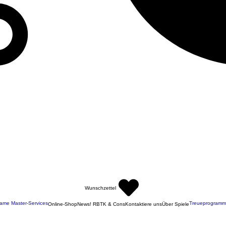
Wunschzettel
ame Master-Services
Treueprogramm
Online-Shop
News! RBTK & Cons
Kontaktiere uns
Über Spiele