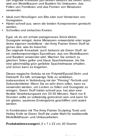
Der originale Kneadatit (am besten bekannt als Green Stuff)
wird von Modellbauern und Bastlern für Umbauten, das
Füllen von Formlinien und das Formen von Miniaturen
verwendet.
Ideal zum Hinzufügen von Bits oder zum Verstecken von
Gussgraten.
Härtet schnell aus, wenn die beiden Komponenten gemischt
werden.
Schnelles und einfaches Kneten.
Egal, ob du ein schwer passgenaues Stück klebst,
Gussgrate reinigst, deine Miniaturen umwandelst oder sogar
deine eigenen modellierst - der Army Painter Green Stuff ist
genau das, was du brauchst.
Der originale Kneadatit, auch bekannt als Green Stuff, ist
ein zweikomponentiges Epoxidharz, das von Modellbauern
und Bastlern verwendet wird. Mischen Sie einfach zu
gleichen Teilen gelbe und blaue Spachtelmasse, bis Sie
eine gleichmäßig grün gefärbte Spachtelmasse erhalten,
und schon kann es losgehen.
Dieses magische Gebräu ist ein Polymid/Epoxid-Dicht- und
Klebstoff. Es hilft, schwierige Teile zu verkleben,
insbesondere in Verbindung mit der "Pinning"-Technik und
Sekundenkleber. Wenn Sie es sehr dünn rollen, kann es
verwendet werden, um Lücken zu füllen und Gussgrate zu
reinigen. Green Stuff härtet schnell aus, hat aber eine
flexible Verarbeitungszeit von 20-30 Minuten. Nach nur 8
Stunden sollte es vollständig getrocknet sein und kann für
ein glattes, sauberes Endergebnis geschliffen und rasiert
werden.
In Kombination mit The Army Painter Sculpting Tools und
Hobby Knife ist Green Stuff die uralte Wahl für traditionelle
Modellbildhauer- und Umbauarbeiten.
Produktabmessungen
‎1,5 x 7 x 23 cm; 40 Gramm