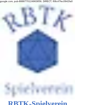
google.com, pub-8888770124963859, DIRECT, f08c47fec0942fa0
RBTK-Spielverein