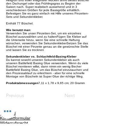
Hellgrün und voller imaginärer Mücken ahmt dieses Büschel
den Dschungel oder das Frühlingsgras zu Beginn der
Saison nach. Super realistisch aussehend und in 3
verschiedenen Größen für jede Basisgröße erhältlich.
Befestigen Sie es ganz einfach mit Hilfe unseres
Pinzetten-
Sets
und
Sekundenkleber
.
Enthält 77 Büschel.
Wie benutzt man:
Verwenden Sie unser Pinzetten-Set, um ein einzelnes
Büschel auszuwählen und zu haltenFügen Sie Kleber auf
die Unterseite hinzu, wenn Sie eine schnelle Haftung
wünschen, verwenden Sie SekundenkleberSetzen Sie das
Büschel mit einer Pinzette genau an die gewünschte Stelle
und lassen Sie es trocknen
Sekundenkleber vs. Schlachtfeld-Basing-Kleber
Du kannst sowohl unseren Sekundenkleber als auch
unseren Battlefield Basing Glue verwenden. Wenn du viele
Büschel montieren willst, dann nimm ein wenig Becher
Battlefield Basing Glue, um das Büschel einzutauchen und
den Prozessablauf zu erleichtern - aber für eine schnelle
Montage von Büscheln ist Super Glue der richtige Weg.
Produktabmessungen
‎7,11 x 1,78 x 9,65 cm; 20 Gramm
Previous
Next
Versand
Kontaktformular
Widerrufsrecht
Bezahlarten
Reklamation