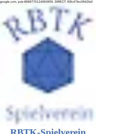
google.com, pub-8888770124963859, DIRECT, f08c47fec0942fa0
RBTK-Spielverein