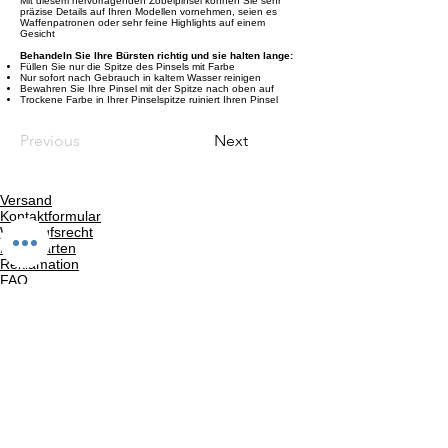
Mit diesem hervorragenden Zobelpinsel können Sie sehr
präzise Details auf Ihren Modellen vornehmen, seien es
Waffenpatronen oder sehr feine Highlights auf einem
Gesicht
Behandeln Sie Ihre Bürsten richtig und sie halten lange:
Füllen Sie nur die Spitze des Pinsels mit Farbe
Nur sofort nach Gebrauch in kaltem Wasser reinigen
Bewahren Sie Ihre Pinsel mit der Spitze nach oben auf
Trockene Farbe in Ihrer Pinselspitze ruiniert Ihren Pinsel
Previous
Next
Versand
Kontaktformular
Widerrufsrecht
Bezahlarten
Reklamation
FAQ
Rückgabe und Rücksendungen
Unsere AGB
Impressum
Privatsphäre und Datenschutz
Barrierefreiheitserklärung
Suchergebnise
Vertrag widerrufen