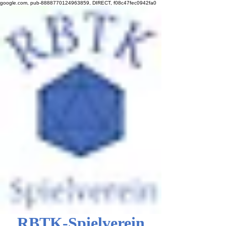
google.com, pub-8888770124963859, DIRECT, f08c47fec0942fa0
RBTK-Spielverein