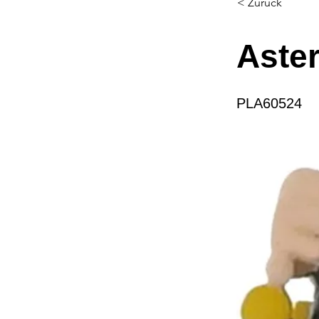
< Zurück
Aste
PLA60524