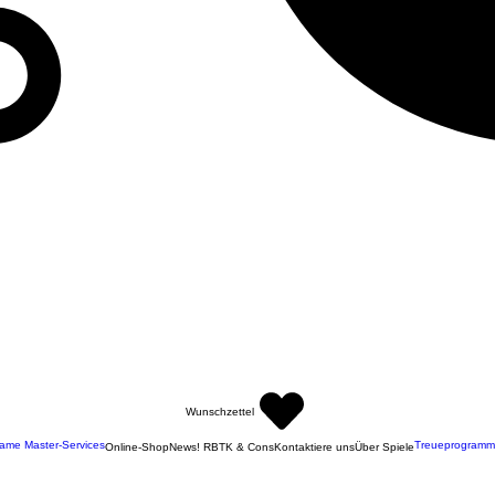
Wunschzettel
ame Master-Services
Treueprogramm
Online-Shop
News! RBTK & Cons
Kontaktiere uns
Über Spiele