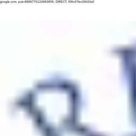
google.com, pub-8888770124963859, DIRECT, f08c47fec0942fa0