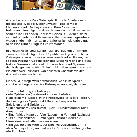
Avatar Legends – Das Rollenspiel führt die Spielenden in
die beliebte Welt der Serien „Avatar – Der Herr der
Elemente“ und „Die Legende von Korra“ – wo sie zu
Held*innen ihrer eigenen Geschichten werden! Gemeinsam
spinnen sie Legenden über ihre Reisen, auf denen sie zu
sich selbst finden und Momente voller spannungsgeladener
Action erleben können … und dabei sollten sie unbedingt
auch eine Runde Pinguin-Schlittenfahren!
In diesem Rollenspiel können sich die Spielenden mit der
Triade der Dreifachgefahr in Republica anlegen, durch ein
Geisterportal reisen, um ein vermisstes Kind zu finden, den
Frieden zwischen Gesetzlosen des Erdkönigreichs und dem
Rat der Weisen aushandeln, Bösewichten und Mysterien
durch die gesamten Vier Nationen hinterherjagen und sogar
ein oder zwei Lektionen von beliebten Charakteren des
Avatar-Universums lernen.
Dieses Grundregelwerk enthält alles, was zum Spielen
von Avatar Legends – Das Rollenspiel nötig ist, darunter:
• Eine Einführung ins Rollenspiel
• Alle Spielregeln (basierend auf dem beliebten
Regelsystem Powered by the Apocalypse) inklusive Tipps für
die Leitung des Spiels und hilfreicher Beispiele für
Spielleitung und Spielende
• Fünf spielbare Ären (Kyoshi, Roku, Hundertjähriger Krieg,
Aang, Korra)
• Eine farbige Karte der Vier Nationen in Vor- und Nachsatz
• Zehn Rollenbücher – Archetypen, anhand derer die
Charaktere erschaffen werden können
• Ein spielbereites Abenteuer (Spurlos Verschwunden – in
allen Ären spielbar!) und zahlreiche Abenteueraufhänger für
alle fünf Ären