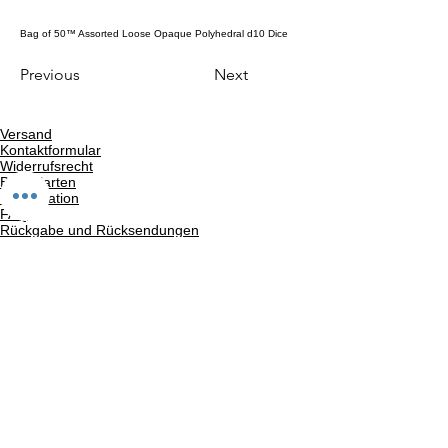
Bag of 50™ Assorted Loose Opaque Polyhedral d10 Dice
Previous
Next
Versand
Kontaktformular
Widerrufsrecht
Bezahlarten
Reklamation
FAQ
Rückgabe und Rücksendungen
Unsere AGB
Impressum
Privatsphäre und Datenschutz
Barrierefreiheitserklärung
Suchergebnise
Vertrag widerrufen