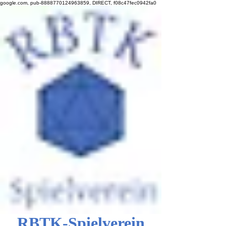
google.com, pub-8888770124963859, DIRECT, f08c47fec0942fa0
RBTK-Spielverein