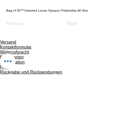
Bag of 50™ Assorted Loose Opaque Polyhedral d6 Dice
Previous
Next
Versand
Kontaktformular
Widerrufsrecht
Bezahlarten
Reklamation
FAQ
Rückgabe und Rücksendungen
Unsere AGB
Impressum
Privatsphäre und Datenschutz
Barrierefreiheitserklärung
Suchergebnise
Vertrag widerrufen