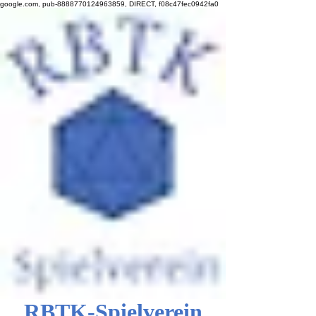
google.com, pub-8888770124963859, DIRECT, f08c47fec0942fa0
RBTK-Spielverein