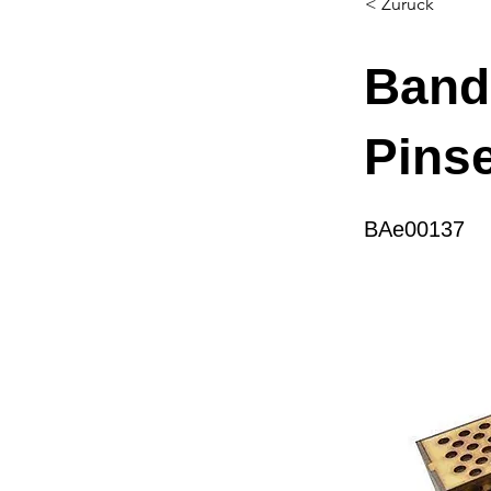
< Zurück
Band
Pins
BAe00137