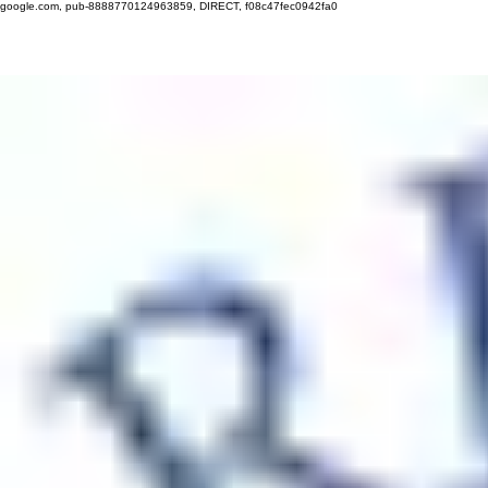
google.com, pub-8888770124963859, DIRECT, f08c47fec0942fa0