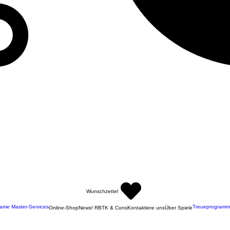
Wunschzettel
ame Master-Services
Treueprogramm
Online-Shop
News! RBTK & Cons
Kontaktiere uns
Über Spiele