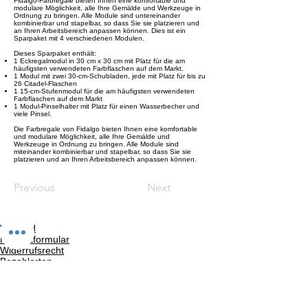
Fidalgo-Farbregale bieten Ihnen eine komfortable und
modulare Möglichkeit, alle Ihre Gemälde und Werkzeuge in
Ordnung zu bringen. Alle Module sind untereinander
kombinierbar und stapelbar, so dass Sie sie platzieren und
an Ihren Arbeitsbereich anpassen können. Dies ist ein
Sparpaket mit 4 verschiedenen Modulen.
Dieses Sparpaket enthält:
1 Eckregalmodul in 30 cm x 30 cm mit Platz für die am
häufigsten verwendeten Farbflaschen auf dem Markt.
1 Modul mit zwei 30-cm-Schubladen, jede mit Platz für bis zu
26 Citadel-Flaschen
1 15-cm-Stufenmodul für die am häufigsten verwendeten
Farbflaschen auf dem Markt
1 Modul-Pinselhalter mit Platz für einen Wasserbecher und
viele Pinsel.
Die Farbregale von Fidalgo bieten Ihnen eine komfortable
und modulare Möglichkeit, alle Ihre Gemälde und
Werkzeuge in Ordnung zu bringen. Alle Module sind
miteinander kombinierbar und stapelbar, so dass Sie sie
platzieren und an Ihren Arbeitsbereich anpassen können.
Previous
Next
Versand
Kontaktformular
Widerrufsrecht
Bezahlarten
Reklamation
FAQ
Rückgabe und Rücksendungen
Unsere AGB