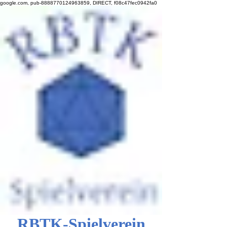
google.com, pub-8888770124963859, DIRECT, f08c47fec0942fa0
RBTK-Spielverein