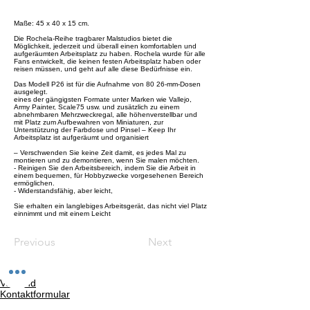
Maße: 45 x 40 x 15 cm.
Die Rochela-Reihe tragbarer Malstudios bietet die
Möglichkeit, jederzeit und überall einen komfortablen und
aufgeräumten Arbeitsplatz zu haben. Rochela wurde für alle
Fans entwickelt, die keinen festen Arbeitsplatz haben oder
reisen müssen, und geht auf alle diese Bedürfnisse ein.
Das Modell P26 ist für die Aufnahme von 80 26-mm-Dosen
ausgelegt.
eines der gängigsten Formate unter Marken wie Vallejo,
Army Painter, Scale75 usw. und zusätzlich zu einem
abnehmbaren Mehrzweckregal, alle höhenverstellbar und
mit Platz zum Aufbewahren von Miniaturen, zur
Unterstützung der Farbdose und Pinsel – Keep Ihr
Arbeitsplatz ist aufgeräumt und organisiert
– Verschwenden Sie keine Zeit damit, es jedes Mal zu
montieren und zu demontieren, wenn Sie malen möchten.
- Reinigen Sie den Arbeitsbereich, indem Sie die Arbeit in
einem bequemen, für Hobbyzwecke vorgesehenen Bereich
ermöglichen.
- Widerstandsfähig, aber leicht,
Sie erhalten ein langlebiges Arbeitsgerät, das nicht viel Platz
einnimmt und mit einem Leicht
Previous
Next
Versand
Kontaktformular
Widerrufsrecht