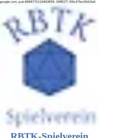
google.com, pub-8888770124963859, DIRECT, f08c47fec0942fa0
RBTK-Spielverein