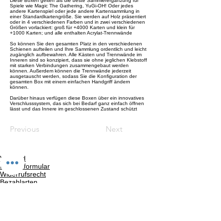
Diese Boxen gelten als die beste Sammlerergänzung für
Spiele wie Magic The Gathering, YuGi-OH! Oder jedes
andere Kartenspiel oder jede andere Kartensammlung in
einer Standardkartengröße. Sie werden auf Holz präsentiert
oder in 4 verschiedenen Farben und in zwei verschiedenen
Größen vorlackiert: groß für +4000 Karten und klein für
+1000 Karten; und alle enthalten Acrylat-Trennwände
So können Sie den gesamten Platz in den verschiedenen
Schienen aufteilen und Ihre Sammlung ordentlich und leicht
zugänglich aufbewahren. Alle Kästen und Trennwände im
Inneren sind so konzipiert, dass sie ohne jeglichen Klebstoff
mit starken Verbindungen zusammengebaut werden
können. Außerdem können die Trennwände jederzeit
ausgetauscht werden, sodass Sie die Konfiguration der
gesamten Box mit einem einfachen Handgriff ändern
können.
Darüber hinaus verfügen diese Boxen über ein innovatives
Verschlusssystem, das sich bei Bedarf ganz einfach öffnen
lässt und das Innere im geschlossenen Zustand schützt
Previous
Next
Versand
Kontaktformular
Widerrufsrecht
Bezahlarten
Reklamation
FAQ
Rückgabe und Rücksendungen
Unsere AGB