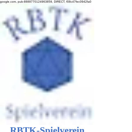
google.com, pub-8888770124963859, DIRECT, f08c47fec0942fa0
RBTK-Spielverein