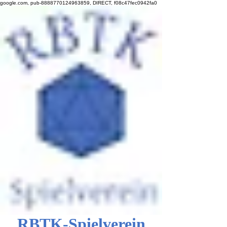
google.com, pub-8888770124963859, DIRECT, f08c47fec0942fa0
RBTK-Spielverein