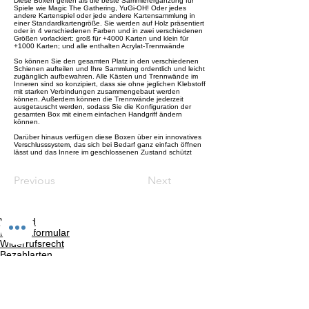
Diese Boxen gelten als die beste Sammlerergänzung für
Spiele wie Magic The Gathering, YuGi-OH! Oder jedes
andere Kartenspiel oder jede andere Kartensammlung in
einer Standardkartengröße. Sie werden auf Holz präsentiert
oder in 4 verschiedenen Farben und in zwei verschiedenen
Größen vorlackiert: groß für +4000 Karten und klein für
+1000 Karten; und alle enthalten Acrylat-Trennwände
So können Sie den gesamten Platz in den verschiedenen
Schienen aufteilen und Ihre Sammlung ordentlich und leicht
zugänglich aufbewahren. Alle Kästen und Trennwände im
Inneren sind so konzipiert, dass sie ohne jeglichen Klebstoff
mit starken Verbindungen zusammengebaut werden
können. Außerdem können die Trennwände jederzeit
ausgetauscht werden, sodass Sie die Konfiguration der
gesamten Box mit einem einfachen Handgriff ändern
können.
Darüber hinaus verfügen diese Boxen über ein innovatives
Verschlusssystem, das sich bei Bedarf ganz einfach öffnen
lässt und das Innere im geschlossenen Zustand schützt
Previous
Next
Versand
Kontaktformular
Widerrufsrecht
Bezahlarten
Reklamation
FAQ
Rückgabe und Rücksendungen
Unsere AGB